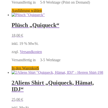
Dieses
Ausführung wählen
Produkt
weist
mehrere
Plüsch „Quiqueck“
Varianten
auf.
18,00
€
Die
Optionen
inkl. 19 % MwSt.
können
auf
zzgl.
Versandkosten
der
Produktseite
gewählt
werden
In den Warenkorb
2Aliens Shirt „Quiqueck, Hämat,
IDJ“
25,00
€
inkl. MwSt.