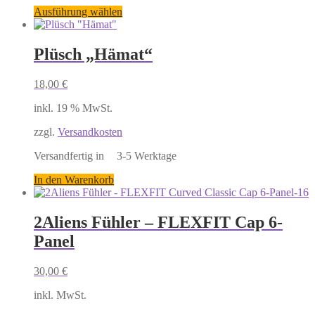
Dieses
Ausführung wählen
Produkt
weist
mehrere
Plüsch „Hämat“
Varianten
auf.
18,00
€
Die
Optionen
inkl. 19 % MwSt.
können
auf
zzgl.
Versandkosten
der
Produktseite
gewählt
werden
In den Warenkorb
2Aliens Fühler – FLEXFIT Cap 6-
Panel
30,00
€
inkl. MwSt.